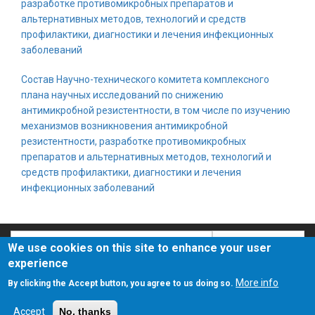
разработке противомикробных препаратов и
альтернативных методов, технологий и средств
профилактики, диагностики и лечения инфекционных
заболеваний
Состав Научно-технического комитета комплексного
плана научных исследований по снижению
антимикробной резистентности, в том числе по изучению
механизмов возникновения антимикробной
резистентности, разработке противомикробных
препаратов и альтернативных методов, технологий и
средств профилактики, диагностики и лечения
инфекционных заболеваний
Search
Search
We use cookies on this site to enhance your user
experience
О сайте
Политика конфиденциальности
More info
By clicking the Accept button, you agree to us doing so.
Accept
No, thanks