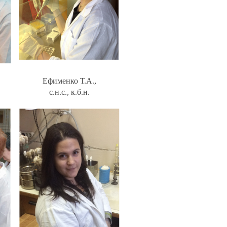
Ефименко Т.А.,
с.н.с., к.б.н.