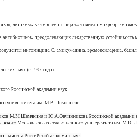
иков, активных в отношении широкой панели микроорганизмов,
в антибиотиков, преодолевающих лекарственную устойчивость
продуценты митомицина С, амикумацина, эремоксиларина, баци
еских наук (с 1997 года)
кого Российской академии наук
ого университета им. М
.
В
.
Ломоносова
миков М.М.Шемякина и Ю.А.Овчинникова Российской академии 
зерского
Московского государственного университета им. М
.
В
.
Л
гельгардта Российской академии наук