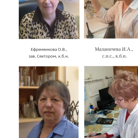
Маланичева И.А.,
Ефременкова О.В.,
с.н.с., к.б.н.
зав. Сектором, к.б.н.