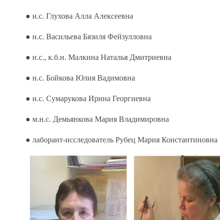
● н.с. Глухова Алла Алексеевна
● н.с. Васильева Бязиля Фейзулловна
● н.с., к.б.н. Малкина Наталья Дмитриевна
● н.с. Бойкова Юлия Вадимовна
● н.с. Сумарукова Ирина Георгиевна
● м.н.с. Демьянкова Мария Владимировна
● лаборант-исследователь Рубец Мария Константиновна