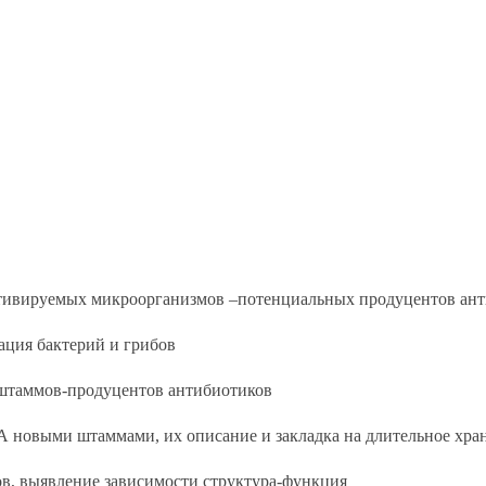
тивируемых микроорганизмов –потенциальных продуцентов ан
ция бактерий и грибов
 штаммов-продуцентов антибиотиков
 новыми штаммами, их описание и закладка на длительное хра
в, выявление зависимости структура-функция