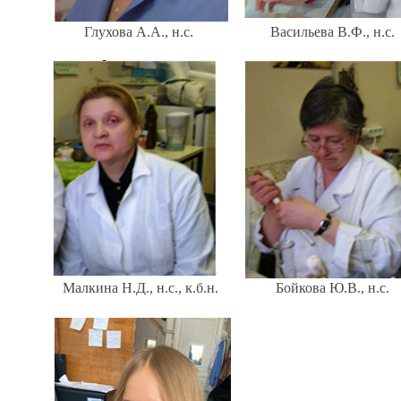
Глухова А.А., н.с.
Васильева В.Ф., н.с.
Малкина Н.Д., н.с., к.б.н.
Бойкова Ю.В., н.с.