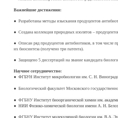
Важнейшие достижения:
● Разработаны методы изыскания продуцентов антибиот
● Создана коллекция природных изолятов – продуценто
● Описан ряд продуцентов антибиотиков, в том числе 
их биосинтеза (получено три патента).
● Защищено 5 диссертаций на звание кандидата биологич
Научное сотрудничество:
●
ФГБУН Институт микробиологии им. С. Н. Виноградс
●
Биологический факультет Московского государственн
●
ФГБНУ И
нститут биоорганической химии им. акаде
●
НИИ Физико-химической биологии имени А. Н. Бело
●
ФГБНУ
Институт молекулярной биологии им. В.А. Эн