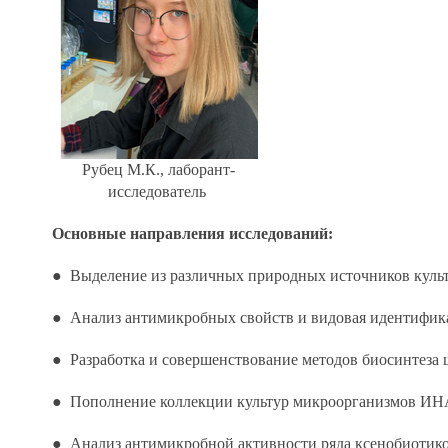
Рубец М.К., лаборант-
исследователь
Основные направления исследований:
● Выделение из различных природных источников куль
● Анализ антимикробных свойств и видовая идентифика
● Разработка и совершенствование методов биосинтеза
● Пополнение коллекции культур микроорганизмов ИНА
● Анализ антимикробной активности ряда ксенобиотико