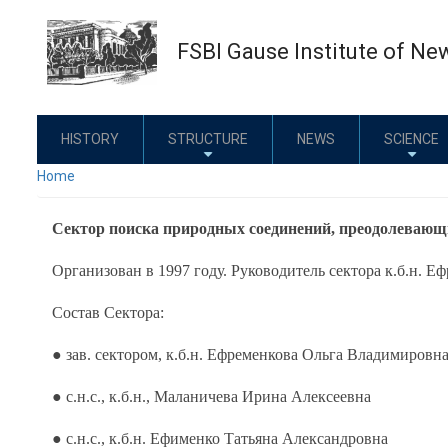
Skip
to
FSBI Gause Institute of Ne
main
content
HISTORY
STRUCTURE
NEWS
SCIENCE
Home
Сектор поиска природных соединений, преодолевающ
Организован в 1997 году. Руководитель сектора к.б.н. 
Состав Сектора:
● зав. сектором, к.б.н. Ефременкова Ольга Владимировн
● с.н.с., к.б.н., Маланичева Ирина Алексеевна
● с.н.с., к.б.н. Ефименко Татьяна Александровна