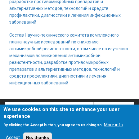
разработке противомикробных препаратов и
альтернативных методов, технологий и средств
профилактики, диагностики и лечения инфекционных
заболеваний
Состав Научно-технического комитета комплексного
плана научных исследований по снижению
антимикробной резистентности, в том числе по изучению
механизмов возникновения антимикробной
резистентности, разработке противомикробных
препаратов и альтернативных методов, технологий и
средств профилактики, диагностики и лечения
инфекционных заболеваний
Search
Search
We use cookies on this site to enhance your user
experience
О сайте
Политика конфиденциальности
More info
By clicking the Accept button, you agree to us doing so.
Accept
No, thanks