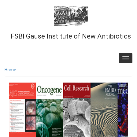
Skip
to
main
content
FSBI Gause Institute of New Antibiotics
Toggl
navig
Home