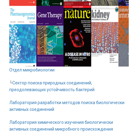
Отдел микробиологии
└
Сектор поиска природных соединений,
преодолевающих устойчивость бактерий
Лаборатория разработки методов поиска биологически
активных соединений
Лаборатория химического изучения биологически
активных соединений микробного происхождения