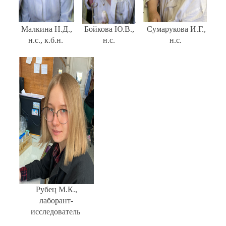
Малкина Н.Д.,
Бойкова Ю.В.,
Сумарукова И.Г.,
н.с., к.б.н.
н.с.
н.с.
Рубец М.К.,
лаборант-
исследователь