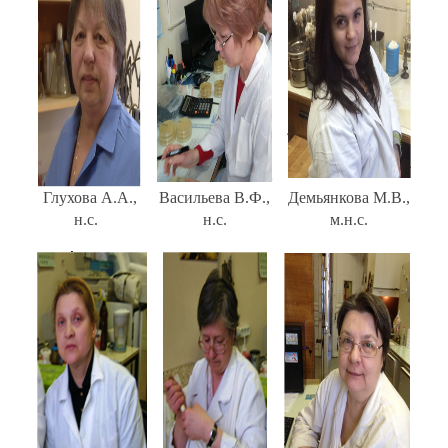
Глухова А.А.,
Васильева В.Ф.,
Демьянкова М.В.,
н.с.
н.с.
м.н.с.