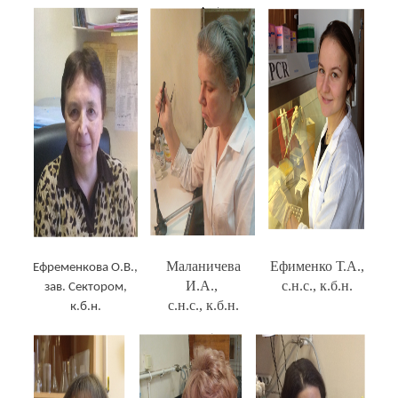
Маланичева
Ефименко Т.А.,
Ефременкова О.В.,
И.А.,
с.н.с., к.б.н.
зав. Сектором,
с.н.с., к.б.н.
к.б.н.