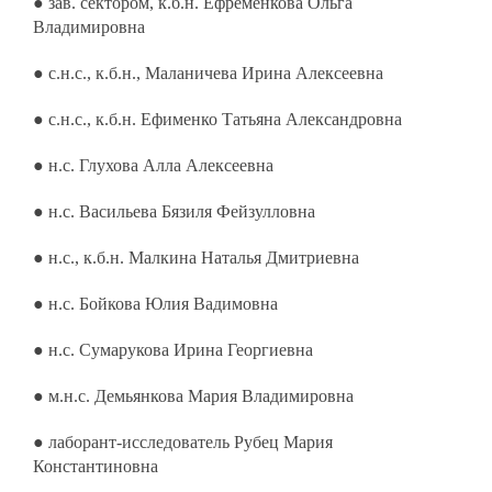
● зав. сектором, к.б.н. Ефременкова Ольга
Владимировна
● с.н.с., к.б.н., Маланичева Ирина Алексеевна
● с.н.с., к.б.н. Ефименко Татьяна Александровна
● н.с. Глухова Алла Алексеевна
● н.с. Васильева Бязиля Фейзулловна
● н.с., к.б.н. Малкина Наталья Дмитриевна
● н.с. Бойкова Юлия Вадимовна
● н.с. Сумарукова Ирина Георгиевна
● м.н.с. Демьянкова Мария Владимировна
● лаборант-исследователь Рубец Мария
Константиновна