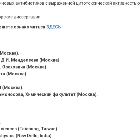
овых антибиотиков с выраженной цитотоксической активностью, 
орские диссертации.
можете ознакомиться
ЗДЕСЬ
Москва).
 Д.И. Менделеева (Москва).
. Ореховича (Москва).
та (Москва).
Н (Москва).
омоносова, Химический факультет (Москва).
.
Sciences (Taichung, Taiwan).
physics (New Delhi, India).