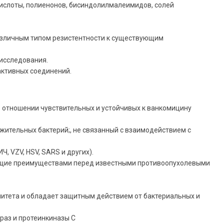
кислоты, полиенонов, бисиндолилмалеимидов, солей
различным типом резистентности к существующим
исследования.
активных соединений.
 отношении чувствительных и устойчивых к ванкомицину
тельных бактерий;, не связанный с взаимодействием с
 VZV, HSV, SARS и других).
ющие преимуществами перед известными противоопухолевыми
итета и обладает защитным действием от бактериальных и
раз и протеинкиназы С