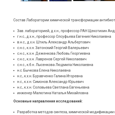
Состав Лаборатории химической трансформации антибиот
Зав. лабораторией, д.х.н., профессор РАН Щекотихин Ан
г.н.с., д.х.н., профессор Олсуфьева Евгения Николаевна
в.н.с., д.х.н. Штиль Александр Альбертович
с.н.с., к.х.н. Затонский Георгий Валерьевич
с.н.с., к.х.н. Деженкова Любовь Георгиевна
с.н.с., к.х.н. Лавренов Сергей Николаевич
с.н.с., к.б.н. Лысенкова Людмила Николаевна
н.с. Бычкова Елена Николаевна
н.с., к.х.н. Буравченко Галина Игоревна
н.с., к.х.н. Симонов Александр Юрьевич
н.с., к.х.н. Соловьева Светлана Евгеньевна
инженер Малютина Наталья Михайловна
Основные направления исследований:
Разработка методов синтеза, химической модификации и