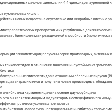
нденсированных хинонов, хиноксалин-1,4-диоксидов, ауреоловой 
ов нуклеиновых кислот.
здействия новых веществ на опухолевые или микробные клетки с 
миотерапевтических препаратов и их углубленные доклинические 
ывания с биомишенями и реакционной способности биологически 
рмации гликопептидов; получены серии производных, активных в
х гликопептидов в отношении ванкомициноустойчивых грамположи
ибиотика
актериальных гликопептидов в отношении оболочных вирусов (ВИЧ,
ормации антрациклинов и получены новые производные, облада
vo
го антибиотика карминомицина на основе даунорубицина
о, что он является мощным модулятором неспецифического иммун
е эффекты противоопухолевых препаратов
нтибиотиков нового типа - потенциальные ингибиторы топоизоме