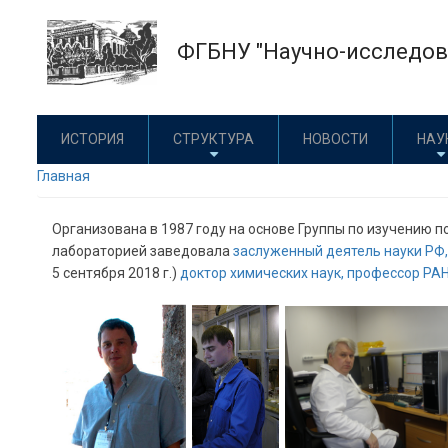
Перейти
к
ФГБНУ "Научно-исследова
основному
содержанию
ИСТОРИЯ
СТРУКТУРА
НОВОСТИ
НАУ
Главная
Организована в 1987 году на основе Группы по изучению по
лабораторией заведовала
заслуженный деятель науки РФ
5 сентября 2018 г.)
доктор химических наук, профессор РА