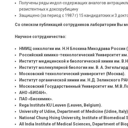
Получены ряды индол-содержащих аналогов антрациклин
резистентных к доксорубицину
Защищено (за период с 1987 г) 15 кандидатских и 3 докт
Cо списком публикаций сотрудников лаборатории Вы 
Научное сотрудничество:
НМИЦ онкологии им. Н.Н Блохина Минздрава России (
Российский химико-технологический Университет им.
Институт медицинской и биологической химии им. В.Н
Институт молекулярной биологии им. В. А. Энгельгард
Московский технологический университет (Москва).
Институт органической химии им. Н.Д. Зелинского РА
Московский Государственный Университет им. М.В.Л
АНО «БИОАН».
ПАО «Биохимик».
Rega Institute KU Leuven (Leuven, Belgium).
University of Udine, Department of Medicine (Udine, Italy)
National Chung Hsing University, Institute of Biomedical 
All India Institute of Medical Sciences, Department of Bio