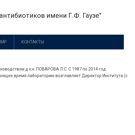
нтибиотиков имени Г.Ф. Гаузе"
АМР
КОНТАКТЫ
ководством д.х.н. ПОВАРОВА Л.С. С 1987 по 2014 год
оящее время лабораторию возглавляет Директор Института (с