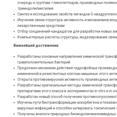
очередь к группам: гликопептидов, производных полико
трииндолилметилия.
Синтез и исследование свойств лигандов G-квадруплекс
Изучение связи структура-активность и механизмов во
лекарственным средствам.
Отбор соединений-кандидатов для разработки новых хи
Компьютерные расчёты структуры, моделирование связ
Важнейший достижения:
Разработаны основные направления химической трансфо
грамположительных бактерий
Предложен механизм действия гидрофобных производны
измененной в резистентных клетках мишенью этого ант
Открыта противовирусная активность производных антиб
Разработаны оригинальные методы химической трансф
препаратами этого класса в экспериментах in vitro и in vi
Разработан новый способ получения противоопухолево
Изучены пути биотрансформации аскорбигена и показан
вирусных инфекций и способен купировать токсически
Получены аналоги природных бисиндолилмалеимидных а