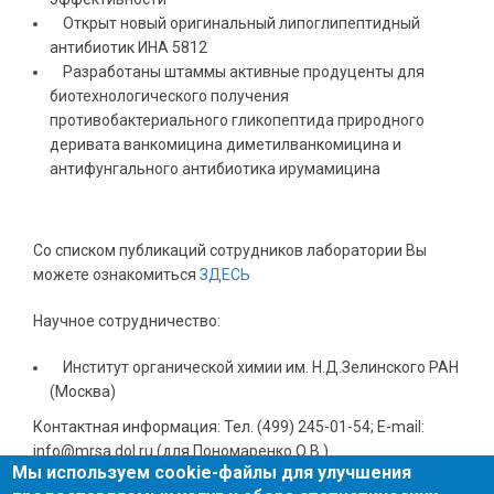
Открыт новый оригинальный липоглипептидный
антибиотик ИНА 5812
Разработаны штаммы активные продуценты для
биотехнологического получения
противобактериального гликопептида природного
деривата ванкомицина диметилванкомицина и
антифунгального антибиотика ирумамицина
Cо списком публикаций сотрудников лаборатории Вы
можете ознакомиться
ЗДЕСЬ
Научное сотрудничество:
Институт органической химии им. Н.Д.Зелинского РАН
(Москва)
Контактная информация: Тел. (499) 245-01-54; E-mail:
info@mrsa.dol.ru (для Пономаренко О.В.)
Мы используем cookie-файлы для улучшения