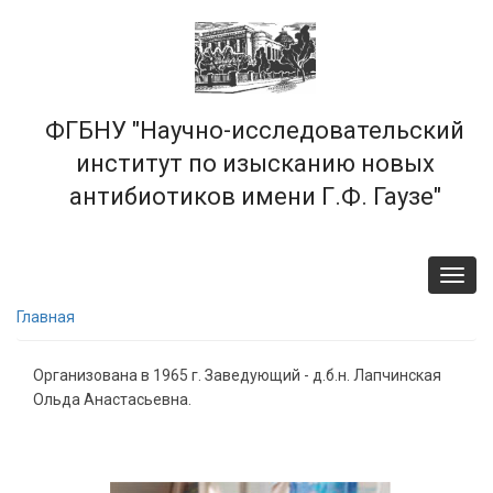
Перейти
к
основному
содержанию
ФГБНУ "Научно-исследовательский
институт по изысканию новых
антибиотиков имени Г.Ф. Гаузе"
Toggl
navig
Главная
Организована в 1965 г. Заведующий - д.б.н. Лапчинская
Ольда Анастасьевна.