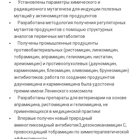
Установлены параметры химического и
радиационного мутагенеза для индукции полезных
мутаций у актиномицетов-продуцентов
Разработана методология получения регуляторных
мутантов продуцентов с помощью структурных
аналогов первичных метаболитов
Получены промышленные продуценты
противобактериальных (ристомицин, линкомицин,
тобрамицин, апрамицин, гелиомицин, нистатин,
эремомицин) и противоопухолевых (дауномицин,
карминомицин, блеомицин, оливомицин, брунеомицин)
антибиотиков; работа по созданию продуцентов
дауномицина и карминомицина была удостоена
премии имени Ленинского комсомола
Разработаны препараты для ветеринарии на основе
апрамицина, ристомицина и гелиомицина, не
применяющихся в медицинской практике
Впервые получен новый природный
аминогликозидный антибиотик3,дезоксиканамицин С,
превосходящий тобрамицин по химиотерапевтической
эффективности