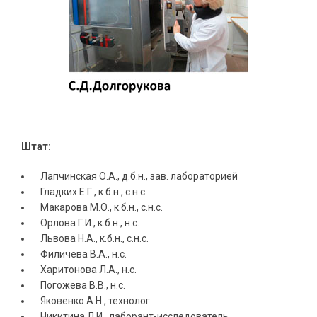
Штат:
Лапчинская О.А., д.б.н., зав. лабораторией
Гладких Е.Г., к.б.н., с.н.с.
Макарова М.О., к.б.н., с.н.с.
Орлова Г.И., к.б.н., н.с.
Львова Н.А., к.б.н., с.н.с.
Филичева В.А., н.с.
Харитонова Л.А., н.с.
Погожева В.В., н.с.
Яковенко А.Н., технолог
Никитина Л.И., лаборант-исследователь