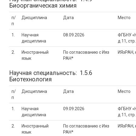
Биоорганическая химия
п/
Дисциплина
Дата
Место
п
1.
Научная
08.09.2026
ФГБНУ «Н
дисциплина
д.11, стр
2.
Иностранный
По согласованию с Ияз
ИЯзРАН,
язык
РАН*
Научная специальность: 1.5.6
Биотехнология
п/
Дисциплина
Дата
Место
п
1.
Научная
09.09.2026
ФГБНУ «Н
дисциплина
д.11, стр
2.
Иностранный
По согласованию с Ияз
ИЯзРАН,
язык
РАН*