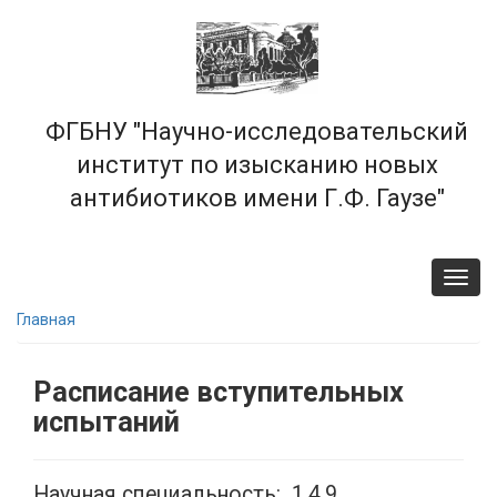
Перейти
к
основному
содержанию
ФГБНУ "Научно-исследовательский
институт по изысканию новых
антибиотиков имени Г.Ф. Гаузе"
Toggl
navig
Главная
Расписание вступительных
испытаний
Научная специальность: 1.4.9