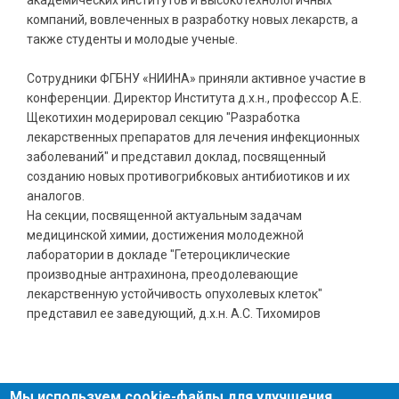
академических институтов и высокотехнологичных
компаний, вовлеченных в разработку новых лекарств, а
также студенты и молодые ученые.
Сотрудники ФГБНУ «НИИНА» приняли активное участие в
конференции. Директор Института д.х.н., профессор А.Е.
Щекотихин модерировал секцию "Разработка
лекарственных препаратов для лечения инфекционных
заболеваний" и представил доклад, посвященный
созданию новых противогрибковых антибиотиков и их
аналогов.
На секции, посвященной актуальным задачам
медицинской химии, достижения молодежной
лаборатории в докладе "Гетероциклические
производные антрахинона, преодолевающие
лекарственную устойчивость опухолевых клеток"
представил ее заведующий, д.х.н. А.С. Тихомиров
Мы используем cookie-файлы для улучшения