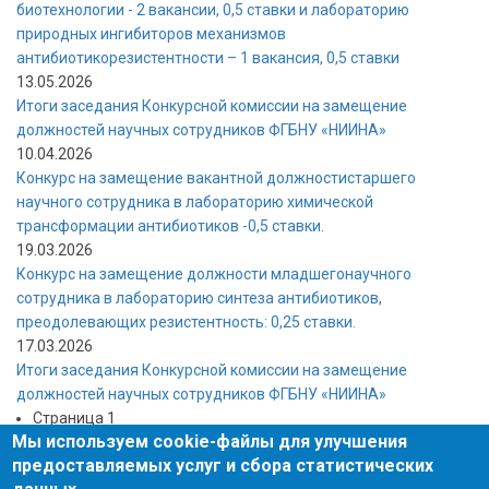
биотехнологии - 2 вакансии, 0,5 ставки и лабораторию
природных ингибиторов механизмов
антибиотикорезистентности – 1 вакансия, 0,5 ставки
13.05.2026
Итоги заседания Конкурсной комиссии на замещение
должностей научных сотрудников ФГБНУ «НИИНА»
10.04.2026
Конкурс на замещение вакантной должностистаршего
научного сотрудника в лабораторию химической
трансформации антибиотиков -0,5 ставки.
19.03.2026
Конкурс на замещение должности младшегонаучного
сотрудника в лабораторию синтеза антибиотиков,
преодолевающих резистентность: 0,25 ставки.
17.03.2026
Итоги заседания Конкурсной комиссии на замещение
должностей научных сотрудников ФГБНУ «НИИНА»
Страница 1
Нумерация
Мы используем cookie-файлы для улучшения
Следующая
››
страниц
предоставляемых услуг и сбора статистических
страница