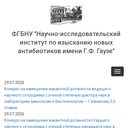
Перейти
к
основному
содержанию
ФГБНУ "Научно-исследовательский
институт по изысканию новых
антибиотиков имени Г.Ф. Гаузе"
Toggl
navig
29.07.2026
Конкурс на замещение вакантной должности ведущего
научного сотрудника с ученой степенью доктора наук в
лабораторию микологии и биотехнологии – 1 вакансия, 0,5
ставки
29.07.2026
Конкурс на замещение вакантной должности старшего
научного сотрудника с ученой степенью кандидата наук в