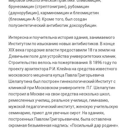
мировой онкологической практике: оливомицин,
брунеомицин (стрептонигрин), рубомицин
(даунорубицин), карминомицин и блеомицетин
(блеомицин А-5). Кроме того, был создан
полусинтетический антибиотик доксорубицин.
Интересна и поучительна история здания, занимаемого
Институтом по изысканию новых антибиотиков. В конце
ХIХ века городские власти предоставили 18 га земли на
Девичьем поле для устройства университетских клиник.
Строительство велось на пожертвования. В 1896 году по
проекту архитектора Р.И. Клейна на средства известного
московского мецената купца Павла Григорьевича
Шелапутина был построен гинекологический Институт с
клиникой при Московском университете. П.Г. Шелапутин
построил в Москве на свои средства несколько школ,
ремесленных училищ, реальное училище, гимназию,
мужской педагогический институт, женскую учительскую
семинарию, приют для увечных сирот. На зданиях,
построенных Павлом Григорьевичем, была оставлена
скромная безымянная надпись: «Посильный дар родине».