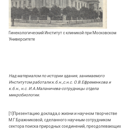
Гинекологический Институт с клиникой при Московском
Университете
Над материалом по истории здания, занимаемого
Институтом работали:к.б.н.,с.н.с. О.В.Ефременкова и
к.б.н., н.с. И.А.Маланичева-сотрудницы отдела
микробиологии.
[1]Презентацию доклада,о жизни и научном творчестве
М.Г.Бражниковой, сделанного научным сотрудником
сектора поиска природных соединений, преодолевающих