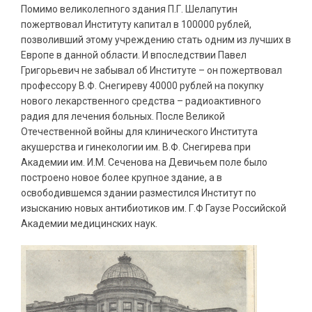
Помимо великолепного здания П.Г. Шелапутин
пожертвовал Институту капитал в 100000 рублей,
позволивший этому учреждению стать одним из лучших в
Европе в данной области. И впоследствии Павел
Григорьевич не забывал об Институте – он пожертвовал
профессору В.Ф. Снегиреву 40000 рублей на покупку
нового лекарственного средства – радиоактивного
радия для лечения больных. После Великой
Отечественной войны для клинического Института
акушерства и гинекологии им. В.Ф. Снегирева при
Академии им. И.М. Сеченова на Девичьем поле было
построено новое более крупное здание, а в
освободившемся здании разместился Институт по
изысканию новых антибиотиков им. Г.Ф Гаузе Российской
Академии медицинских наук.