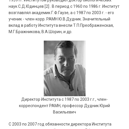
1959 гг. Институтом руководил доктор биологических
наук С.Д.Юдинцев [2] . В период с 1960 по 1986 г. Институт
возглавлял академик Г.Ф.Гаузе, а с 1987 по 2003 г. - его
ученик - член-корр. РАМН Ю.В.Дудник. Значительный
вклад в работу Института внесли Т.П.Преображенская,
М.Г.Бражникова, В.А.Шорин, и др.
Директор Института с 1987 по 2003 г.г., член-
корреспондент РАМН, профессор Дудник Юрий
Васильевич
С 2003 по 2007 год обязанности директора Института