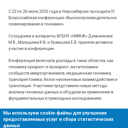
С
22
по
2
6 июня 2025 года в Новосибирске проходила IV
Всероссийская конференция «Высокопроизводительное
секвенирование в геномике».
Сотрудники и аспиранты ФГБНУ «НИИНА» Демьянкова
М.В., Малышева К.В. и Храмцова Е.В. приняли активное
участие в конференции.
Конференция включала доклады в таких областях, как
геномика эукариот и прокариот, метагеномика
сообществ микроорганизмов, медицинская геномика,
транскриптомика, белок-нуклеиновые взаимодействия и
трансляция. Участники представили новые методы
анализа геномных данных и обсудили их применение в
фундаментальных и прикладных исследованиях.
Мы используем cookie-файлы для улучшения
предоставляемых услуг и сбора статистических
данных