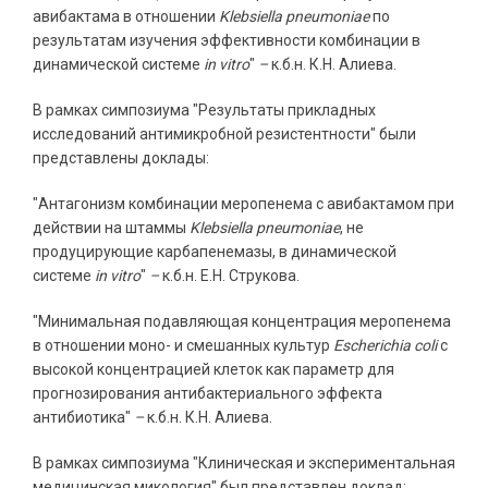
авибактама в отношении
Klebsiella pneumoniae
по
результатам изучения эффективности комбинации в
динамической системе
in vitro
"
–
к.б.н. К.Н. Алиева.
В рамках симпозиума "Результаты прикладных
исследований антимикробной резистентности"
были
представлены доклады:
"Антагонизм комбинации меропенема с авибактамом при
действии на штаммы
Klebsiella pneumoniae
, не
продуцирующие карбапенемазы, в динамической
системе
in vitro
"
–
к.б.н. Е.Н. Струкова.
"Минимальная подавляющая концентрация меропенема
в отношении моно- и смешанных культур
Escherichia coli
с
высокой концентрацией клеток как параметр для
прогнозирования антибактериального эффекта
антибиотика"
–
к.б.н. К.Н. Алиева.
В рамках симпозиума "Клиническая и экспериментальная
медицинская микология" был представлен доклад: