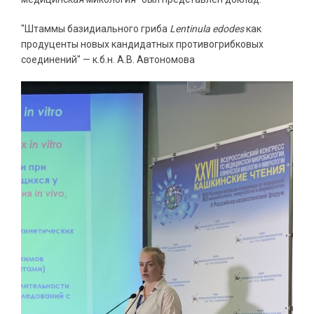
"Штаммы базидиального гриба
Lentinula edodes
как
продуценты новых кандидатных противогрибковых
соединений" — к.б.н. А.В. Автономова