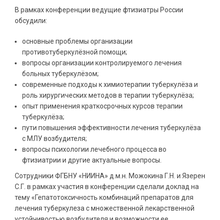
В рамках конференции ведущие фтизиатры России
обсудили:
основные проблемы организации
противотуберкулёзной помощи;
вопросы организации контролируемого лечения
больных туберкулёзом;
современные подходы к химиотерапии туберкулёза и
роль хирургических методов в терапии туберкулёза;
опыт применения краткосрочных курсов терапии
туберкулёза;
пути повышения эффективности лечения туберкулёза
с МЛУ возбудителя;
вопросы психологии лечебного процесса во
фтизиатрии и другие актуальные вопросы.
Сотрудники ФГБНУ «НИИНА» д.м.н. Можокина Г.Н. и Язерен
С.Г. в рамках участия в конференции сделали доклад на
тему «Гепатотоксичность комбинаций препаратов для
лечения туберкулеза с множественной лекарственной
устойчивостью возбудителя и возможности ее