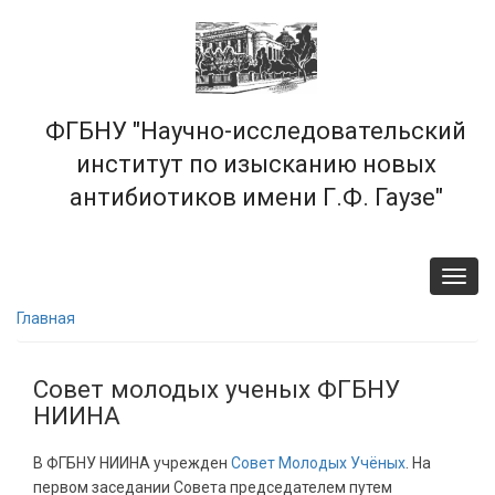
Перейти
к
основному
содержанию
ФГБНУ "Научно-исследовательский
институт по изысканию новых
антибиотиков имени Г.Ф. Гаузе"
Toggl
navig
Главная
Совет молодых ученых ФГБНУ
НИИНА
В ФГБНУ НИИНА учрежден
Совет Молодых Учёных
. На
первом заседании Совета председателем путем