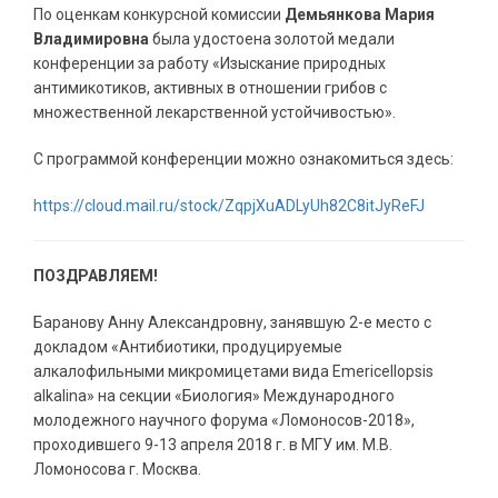
По оценкам конкурсной комиссии
Демьянкова Мария
Владимировна
была удостоена золотой медали
конференции за работу «Изыскание природных
антимикотиков, активных в отношении грибов с
множественной лекарственной устойчивостью».
С программой конференции можно ознакомиться здесь:
https://cloud.mail.ru/stock/ZqpjXuADLyUh82C8itJyReFJ
ПОЗДРАВЛЯЕМ!
Баранову Анну Александровну, занявшую 2-е место с
докладом «Антибиотики, продуцируемые
алкалофильными микромицетами вида Emericellopsis
alkalinа» на секции «Биология» Международного
молодежного научного форума «Ломоносов-2018»,
проходившего 9-13 апреля 2018 г. в МГУ им. М.В.
Ломоносова г. Москва.