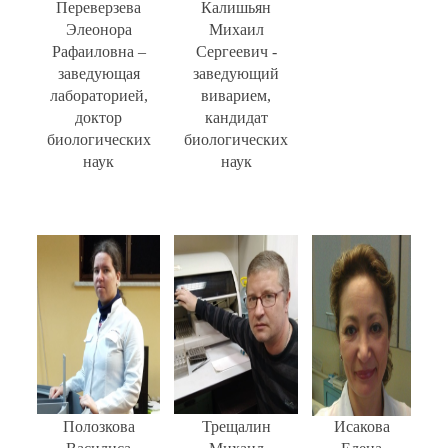
Переверзева
Калишьян
Элеонора
Михаил
Рафаиловна –
Сергеевич -
заведующая
заведующий
лабораторией,
виварием,
доктор
кандидат
биологических
биологических
наук
наук
Полозкова
Трещалин
Исакова