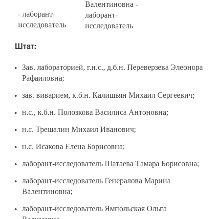
Валентиновна -
- лаборант-
лаборант-
исследователь
исследователь
Штат:
Зав. лабораторией, г.н.с., д.б.н. Переверзева Элеонора
Рафаиловна;
зав. виварием, к.б.н. Калишьян Михаил Сергеевич;
н.с., к.б.н. Полозкова Василиса Антоновна;
н.с. Трещалин Михаил Иванович;
н.с. Исакова Елена Борисовна;
лаборант-исследователь Шатаева Тамара Борисовна;
лаборант-исследователь Генералова Марина
Валентиновна;
лаборант-исследователь Ямпольская Ольга