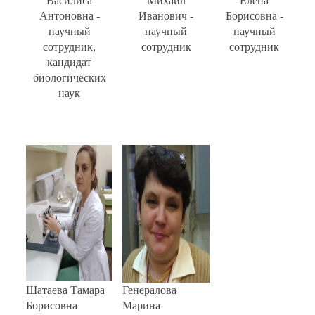
Василиса
Михаил
Елена
Антоновна -
Иванович -
Борисовна -
научный
научный
научный
сотрудник,
сотрудник
сотрудник
кандидат
биологических
наук
Шатаева Тамара
Генералова
Борисовна
Марина