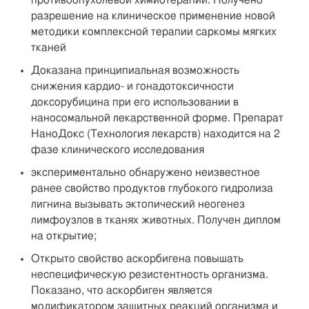
противоопухолевой химиотерапии. Получено
разрешение на клиническое применение новой
методики комплексной терапии саркомы мягких
тканей
Доказана принципиальная возможность
снижения кардио- и гонадотоксичности
доксорубицина при его использовании в
наносомальной лекарственной форме. Препарат
НаноДокс (Технология лекарств) находится на 2
фазе клинического исследования
экспериментально обнаружено неизвестное
ранее свойство продуктов глубокого гидролиза
лигнина вызывать эктопический неогенез
лимфоузлов в тканях животных. Получен диплом
на открытие;
Открыто свойство аскорбигена повышать
неспецифическую резистентность организма.
Показано, что аскорбиген является
модификатором защитных реакций организма и