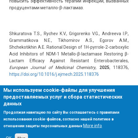
повысить эффективность терапии инфекций, вызванных
продуцентами металло-β-лактамаз.
Shkuratova T.S., Rychev K.V., Grigorenko V.G., Andreeva I.P.,
Grammatikova N.E., Tikhomirov A.S., Egorov A.M.,
Shchekotikhin A.E. Rational Design of 1H-pyrrole-2-carboxylic
Acid Inhibitors of NDM-1 Metallo-
β
-lactamase Restoring
β
-
Lactam Efficacy Against Resistant Enterobacterales,
European Journal of Medicinal Chemistry
,
2025
, 118376,
https://doi.org/10.1016/j.ejmech.2025.118376
Мы используем cookie-файлы для улучшения
предоставляемых услуг и сбора статистических
данных
Поиск
Поиск
Продолжая навигацию по сайту Вы соглашаетесь с правилами
использования cookie-файлов, согласно нашей политике в
О сайте
Политика конфиденциальности
More info
отношении защиты персональных данных