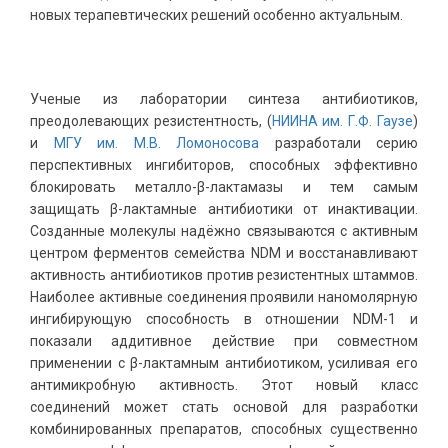
новых терапевтических решений особенно актуальным.
Ученые из лаборатории синтеза антибиотиков,
преодолевающих резистентность, (
НИИНА им. Г.Ф. Гаузе
)
и
МГУ им. М.В. Ломоносова
разработали серию
перспективных ингибиторов, способных эффективно
блокировать металло-β-лактамазы и тем самым
защищать β-лактамные антибиотики от инактивации.
Созданные молекулы надёжно связываются с активным
центром ферментов семейства NDM и восстанавливают
активность антибиотиков против резистентных штаммов.
Наиболее активные соединения проявили наномолярную
ингибирующую способность в отношении NDM-1 и
показали аддитивное действие при совместном
применении с β-лактамным антибиотиком, усиливая его
антимикробную активность. Этот новый класс
соединений может стать основой для разработки
комбинированных препаратов, способных существенно