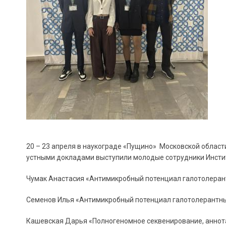
20 – 23 апреля в наукограде «Пущино» Московской облас
устными докладами выступили молодые сотрудники Инсти
Чумак Анастасия «Антимикробный потенциал галотолерантн
Семенов Илья «Антимикробный потенциал галотолерантных
Кашевская Дарья «Полногеномное секвенирование, аннот