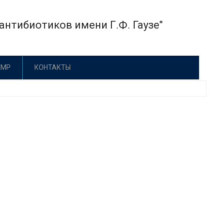
нтибиотиков имени Г.Ф. Гаузе"
АМР
КОНТАКТЫ