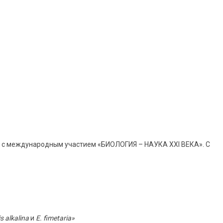
х с международным участием «БИОЛОГИЯ – НАУКА XXI ВЕКА». С
s alkalina
и
E. fimetaria»