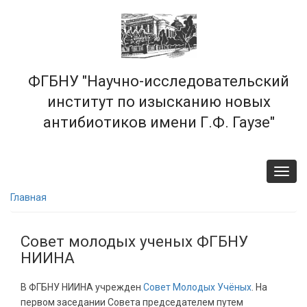
Перейти
к
основному
содержанию
ФГБНУ "Научно-исследовательский
институт по изысканию новых
антибиотиков имени Г.Ф. Гаузе"
Toggl
navig
Главная
Совет молодых ученых ФГБНУ
НИИНА
В ФГБНУ НИИНА учрежден
Совет Молодых Учёных
. На
первом заседании Совета председателем путем