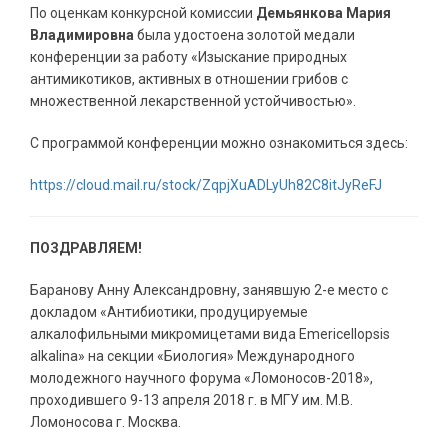
По оценкам конкурсной комиссии
Демьянкова Мария
Владимировна
была удостоена золотой медали
конференции за работу «Изыскание природных
антимикотиков, активных в отношении грибов с
множественной лекарственной устойчивостью».
С программой конференции можно ознакомиться здесь:
https://cloud.mail.ru/stock/ZqpjXuADLyUh82C8itJyReFJ
ПОЗДРАВЛЯЕМ!
Баранову Анну Александровну, занявшую 2-е место с
докладом «Антибиотики, продуцируемые
алкалофильными микромицетами вида Emericellopsis
alkalinа» на секции «Биология» Международного
молодежного научного форума «Ломоносов-2018»,
проходившего 9-13 апреля 2018 г. в МГУ им. М.В.
Ломоносова г. Москва.